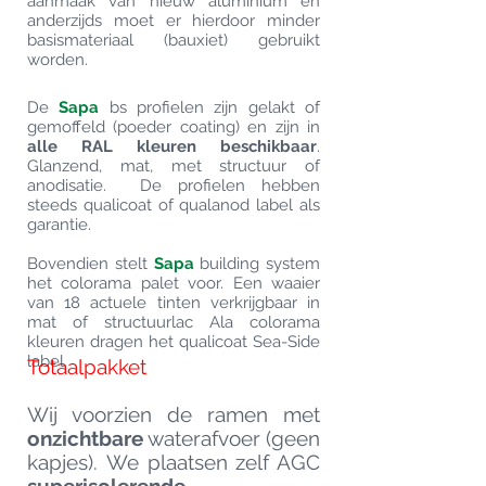
aanmaak van nieuw aluminium en
anderzijds moet er hierdoor minder
basismateriaal (bauxiet) gebruikt
worden.
De
Sapa
bs profielen zijn gelakt of
gemoffeld (poeder coating) en zijn in
alle RAL kleuren beschikbaar
.
Glanzend, mat, met structuur of
anodisatie. De profielen hebben
steeds qualicoat of qualanod label als
garantie.
Bovendien stelt
Sapa
building system
het colorama palet voor. Een waaier
van 18 actuele tinten verkrijgbaar in
mat of structuurlac Ala colorama
kleuren dragen het qualicoat Sea-Side
label.
Totaalpakket
Wij voorzien de ramen met
onzichtbare
waterafvoer (geen
kapjes). We plaatsen zelf AGC