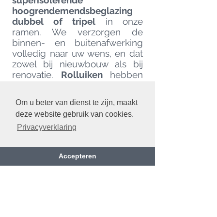
superisolerende
hoogrendemendsbeglazing
dubbel of tripe
l
in onze
ramen. We verzorgen de
binnen- en buitenafwerking
volledig naar uw wens, en dat
zowel bij nieuwbouw als bij
renovatie.
Rolluiken
hebben
witte, crème of grijze kleur en
kunnen ook geautomatiseerd
Om u beter van dienst te zijn, maakt
zijn. Natuurlijke ventilatie door
deze website gebruik van cookies.
roosters op het raam of op het
glas te plaatsen. Ingebouwde
Privacyverklaring
verticale windvaste
zonweringen
screens, ook de
Accepteren
beglazing kan zonnewerend
zijn. Voorzetvliegramen in alle
in dezelfde RAL kleur van
ramen of deuren.