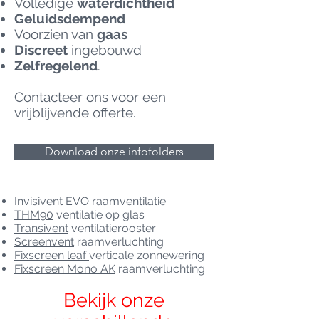
Volledige
waterdichtheid
Geluidsdempend
Voorzien van
gaas
Discreet
ingebouwd
Zelfregelend
.
Contacteer
ons voor een
vrijblijvende offerte.
Download onze infofolders
Invisivent EVO
raamventilatie
THM90
ventilatie op glas
Transivent
ventilatierooster
Screenvent
raamverluchting
Fixscreen leaf
verticale zonnewering
Fixscreen Mono AK
raamverluchting
Bekijk onze