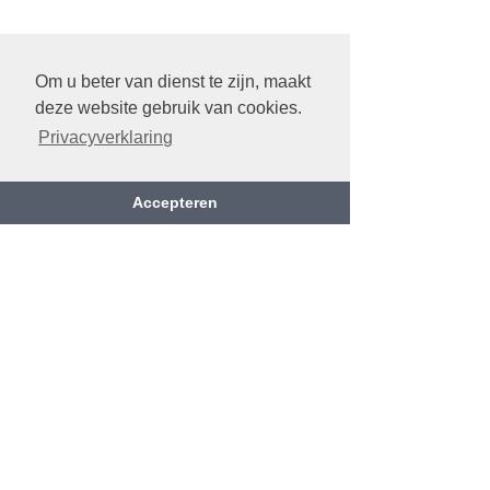
Om u beter van dienst te zijn, maakt
deze website gebruik van cookies.
Privacyverklaring
Accepteren
Bereken uw route
Rijselstraat 222
8200 Sint-Michiels (Brugge)
050/38 19 97
info@ramenkeirsebilck.be
BE
0452 628 922
© 2025 KEIRSEBILCK KOEN |
Privacyverklaring